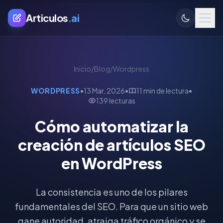
Articulos
.ai
Inicio
/
Blog
/
Wordpress
WORDPRESS
•
13 Mar, 2026
•
11 min de lectura
•
139 lecturas
Cómo automatizar la
creación de artículos SEO
en WordPress
La consistencia es uno de los pilares
fundamentales del SEO. Para que un sitio web
gane autoridad, atraiga tráfico orgánico y se