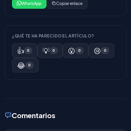
WhatsApp
Copiar enlace
¿QUÉ TE HA PARECIDO EL ARTÍCULO?
👍
💡
😮
😢
0
0
0
0
😂
0
Comentarios