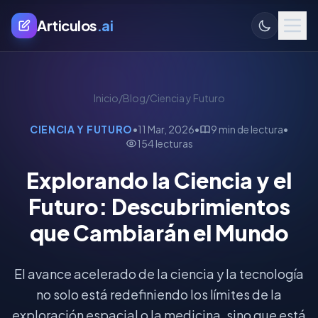
Articulos
.ai
Inicio
/
Blog
/
Ciencia y Futuro
CIENCIA Y FUTURO
•
11 Mar, 2026
•
9 min de lectura
•
154 lecturas
Explorando la Ciencia y el
Futuro: Descubrimientos
que Cambiarán el Mundo
El avance acelerado de la ciencia y la tecnología
no solo está redefiniendo los límites de la
exploración espacial o la medicina, sino que está