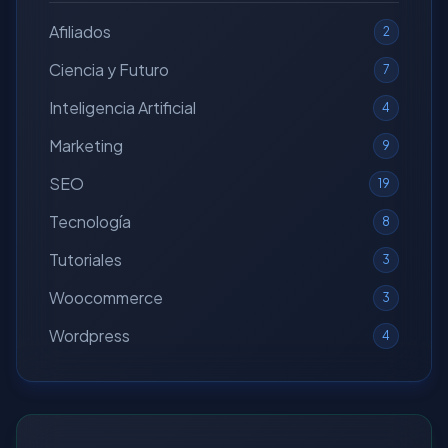
Afiliados
2
Ciencia y Futuro
7
Inteligencia Artificial
4
Marketing
9
SEO
19
Tecnología
8
Tutoriales
3
Woocommerce
3
Wordpress
4