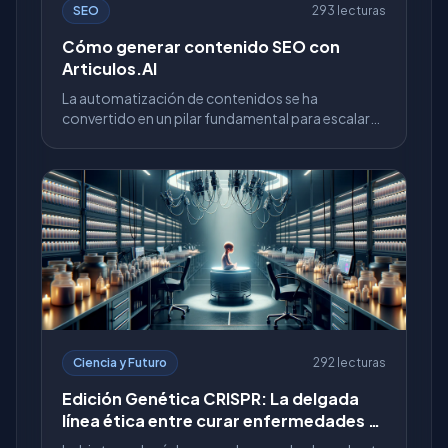
SEO
293 lecturas
Cómo generar contenido SEO con
Articulos.AI
La automatización de contenidos se ha
convertido en un pilar fundamental para escalar
proyectos digitales en el entorno actual de los
motores de búsqueda. ...
Ciencia y Futuro
292 lecturas
Edición Genética CRISPR: La delgada
línea ética entre curar enfermedades y
diseñar bebés perfectos