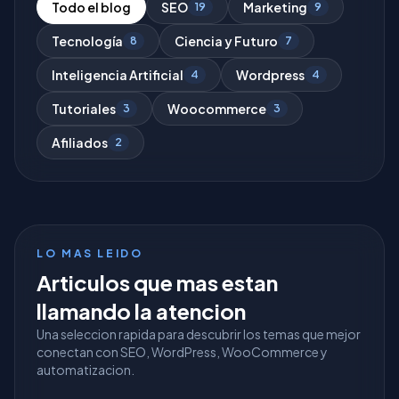
Todo el blog
SEO
Marketing
19
9
Tecnología
Ciencia y Futuro
8
7
Inteligencia Artificial
Wordpress
4
4
Tutoriales
Woocommerce
3
3
Afiliados
2
LO MAS LEIDO
Articulos que mas estan
llamando la atencion
Una seleccion rapida para descubrir los temas que mejor
conectan con SEO, WordPress, WooCommerce y
automatizacion.