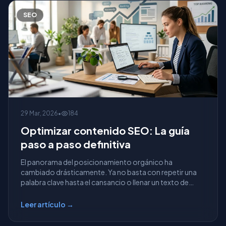
SEO
29 Mar, 2026
•
184
Optimizar contenido SEO: La guía
paso a paso definitiva
El panorama del posicionamiento orgánico ha
cambiado drásticamente. Ya no basta con repetir una
palabra clave hasta el cansancio o llenar un texto de
térmi...
Leer artículo →