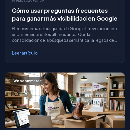
14 Mar, 2026
•
169
Cómo usar preguntas frecuentes
para ganar más visibilidad en Google
El ecosistema de búsqueda de Google ha evolucionado
enormemente en los últimos años. Con la
consolidación de la búsqueda semántica, la llegada de
los resúm...
Leer artículo →
Woocommerce