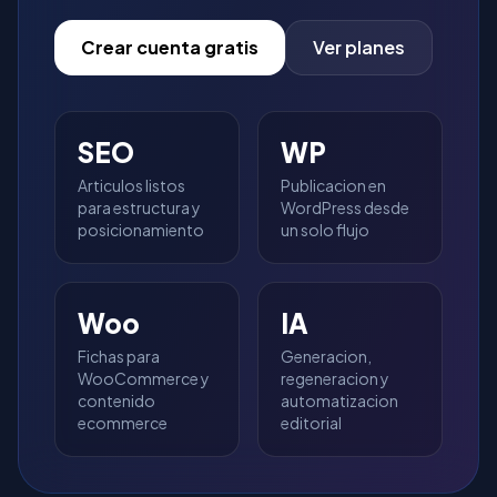
Crear cuenta gratis
Ver planes
SEO
WP
Articulos listos
Publicacion en
para estructura y
WordPress desde
posicionamiento
un solo flujo
Woo
IA
Fichas para
Generacion,
WooCommerce y
regeneracion y
contenido
automatizacion
ecommerce
editorial