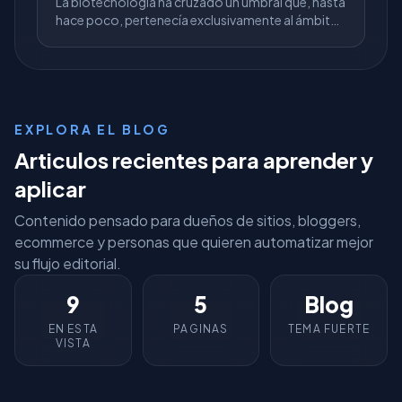
La biotecnología ha cruzado un umbral que, hasta
hace poco, pertenecía exclusivamente al ámbito
de la ciencia ficción. Con la llegada de CRISPR-
Cas9, la hu...
EXPLORA EL BLOG
Articulos recientes para aprender y
aplicar
Contenido pensado para dueños de sitios, bloggers,
ecommerce y personas que quieren automatizar mejor
su flujo editorial.
9
5
Blog
EN ESTA
PAGINAS
TEMA FUERTE
VISTA